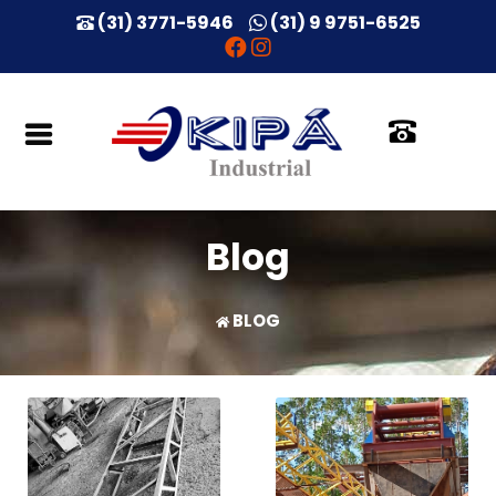
(31) 3771-5946
(31) 9 9751-6525
INÍCIO
QUEM
SOMOS
SERVIÇOS
Blog
BLOG
NOSSOS
BLOG
CLIENTES
DEPOIMENTOS
ORÇAMENTOS