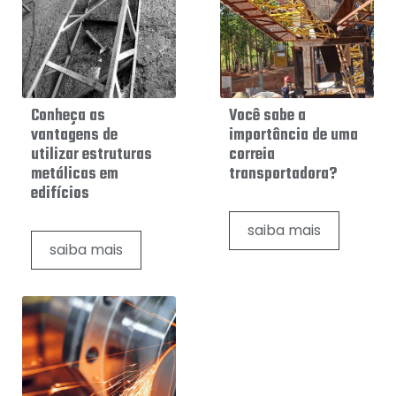
CENTRAL
ATENDIMENTO
(31)
3771-
5946
Conheça as
Você sabe a
vantagens de
importância de uma
Chat
utilizar estruturas
correia
WhatsApp
metálicas em
transportadora?
edifícios
Envie-
nos uma
saiba mais
mensagem
saiba mais