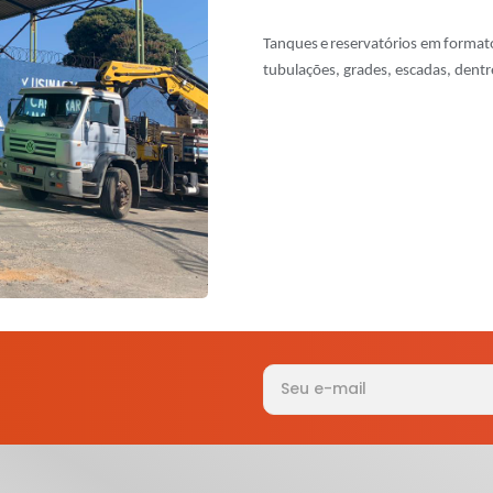
Tanques
e
reservatórios
em
format
tubulações,
grades,
escadas,
dentr