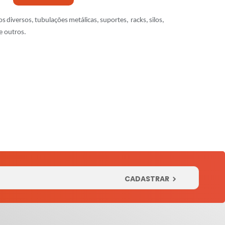
os
diversos,
tubulações
metálicas,
suportes,
racks,
silos,
e
outros.
CADASTRAR