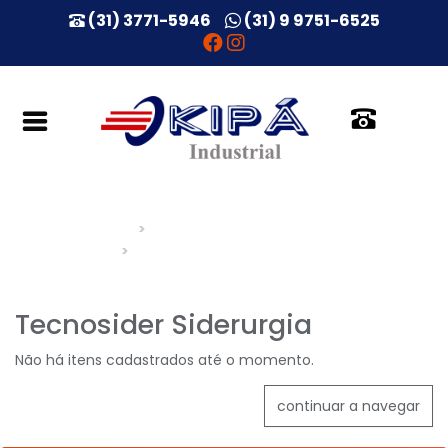
(31) 3771-5946
(31) 9 9751-6525
INÍCIO
QUEM
SOMOS
SERVIÇOS
CLIENTES & PARCEIROS
BLOG
TECNOSIDER SIDERURGIA
NOSSOS
CLIENTES
Tecnosider Siderurgia
DEPOIMENTOS
Não há itens cadastrados até o momento.
ORÇAMENTOS
continuar a navegar