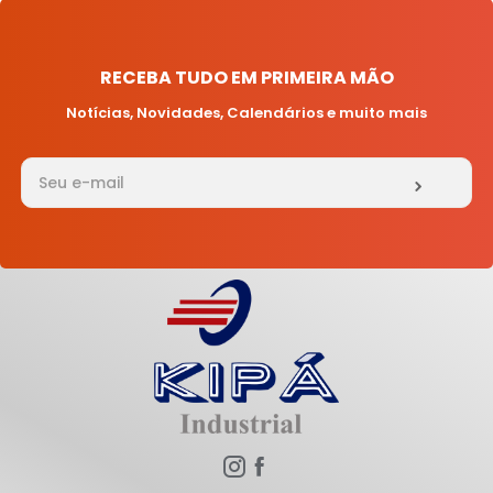
CENTRAL
ATENDIMENTO
RECEBA TUDO EM PRIMEIRA MÃO
(31)
3771-
Notícias, Novidades, Calendários e muito mais
5946
Chat
WhatsApp
Envie-
nos uma
mensagem