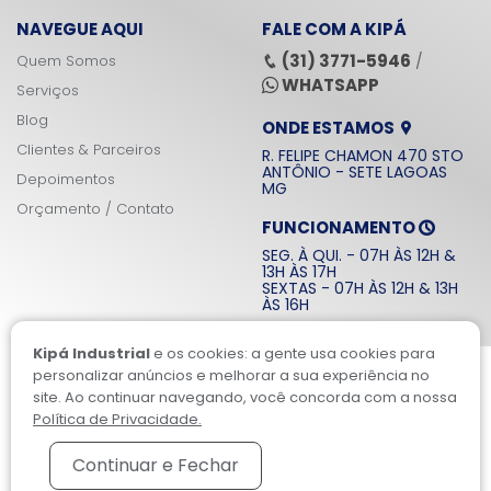
NAVEGUE AQUI
FALE COM A KIPÁ
(31) 3771-5946
Quem Somos
/
WHATSAPP
Serviços
Blog
ONDE ESTAMOS
Clientes & Parceiros
R. FELIPE CHAMON 470 STO
ANTÔNIO - SETE LAGOAS
Depoimentos
MG
Orçamento / Contato
FUNCIONAMENTO
SEG. À QUI. - 07H ÀS 12H &
13H ÀS 17H
SEXTAS - 07H ÀS 12H & 13H
ÀS 16H
Kipá Industrial
e os cookies: a gente usa cookies para
KIPÁ INDUSTRIAL © 2026
personalizar anúncios e melhorar a sua experiência no
site. Ao continuar navegando, você concorda com a nossa
Política de Privacidade.
Continuar e Fechar